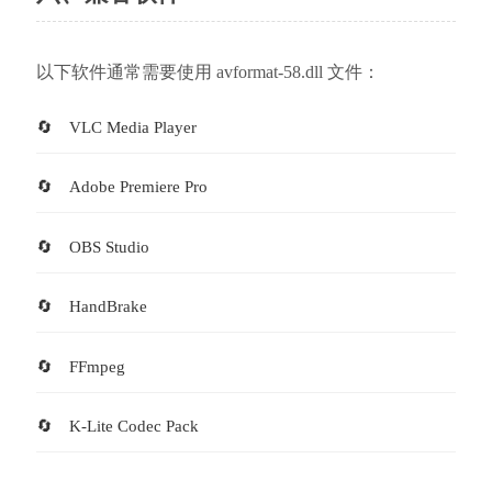
以下软件通常需要使用 avformat-58.dll 文件：
VLC Media Player
Adobe Premiere Pro
OBS Studio
HandBrake
FFmpeg
K-Lite Codec Pack