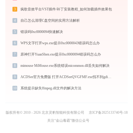
3
疯歌音效平台VST插件/补丁安装教程_如何加载插件效果包
4
自己怎么清理C盘空间的实用方法解析
5
错误码0xc0000094快速解决
6
WPS文字打开wps.exe提示0xc0000043错误码怎么办
7
原神打开YuanShen.exe提示0xc0000094错误码怎么办
8
mimouse MiMouse.exe系统错误micommon.dll丢失如何解决
9
ACDSee官方免费版 打开ACDSeeQVGFMF.exe找不到gdiplus.dll怎么办
10
系统提示缺失ffmpeg.dll文件的解决方法
版权所有© 2010 - 2026 北京灵豹智能科技有限公司
京ICP备2025133740号-18
关注“金山毒霸”微信公众号