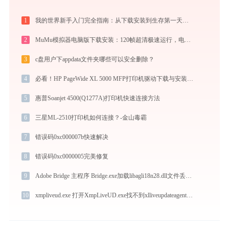
1
我的世界新手入门完全指南：从下载安装到生存第一天，一篇讲透
2
MuMu模拟器电脑版下载安装：120帧超清极速运行，电脑玩手游的装机必备神器
3
c盘用户下appdata文件夹哪些可以安全删除？
4
必看！HP PageWide XL 5000 MFP打印机驱动下载与安装的正确姿势
5
惠普Soanjet 4500(Q1277A)打印机快速连接方法
6
三星ML-2510打印机如何连接？-金山毒霸
7
错误码0xc000007b快速解决
8
错误码0xc0000005完美修复
9
Adobe Bridge 主程序 Bridge.exe加载libagli18n28.dll文件丢失处理办法
10
xmpliveud.exe 打开XmpLiveUD.exe找不到xlliveupdateagent.dll怎么办