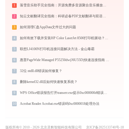
1
落雪音乐助手完全指南：开源免费多音源聚合音乐播放器的安装、配置与使用技巧（2026最新）
2
知云文献翻译完全指南：科研必备PDF文献翻译与双语对照阅读效率工具（2026最新）
3
如何清理C盘AppData文件过大的问题
4
如何有效下载并安装HP Color LaserJet 8500打印机驱动？全方位指导手册
5
联想LJ4100N打印机连接问题解决方法 - 金山毒霸
6
惠普PageWide Managed P55250dw(J6U55D)快速连接指南 - 金山毒霸
7
32位 ntdll.dll错误如何修复？
8
删除kernel32.dll后如何快速恢复系统？
9
WPS Office错误报告打开transerr.exe提示0xc000000d错误码怎么办
10
Acrobat Reader Acrobat.exe错误码0xc0000018处理办法
版权所有© 2010 - 2026 北京灵豹智能科技有限公司
京ICP备2025133740号-18