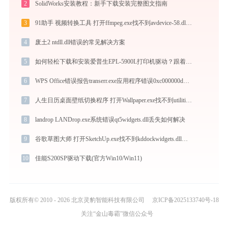
2
SolidWorks安装教程：新手下载安装完整图文指南
3
91助手 视频转换工具 打开ffmpeg.exe找不到avdevice-58.dll怎么办
4
废土2 ntdll.dll错误的常见解决方案
5
如何轻松下载和安装爱普生EPL-5900L打印机驱动？跟着这篇指南走
6
WPS Office错误报告transerr.exe应用程序错误0xc000000d解决方法
7
人生日历桌面壁纸切换程序 打开Wallpaper.exe找不到utilities.dll怎么办
8
landrop LANDrop.exe系统错误qt5widgets.dll丢失如何解决
9
谷歌草图大师 打开SketchUp.exe找不到kddockwidgets.dll怎么办
10
佳能S200SP驱动下载(官方Win10/Win11)
版权所有© 2010 - 2026 北京灵豹智能科技有限公司
京ICP备2025133740号-18
关注“金山毒霸”微信公众号