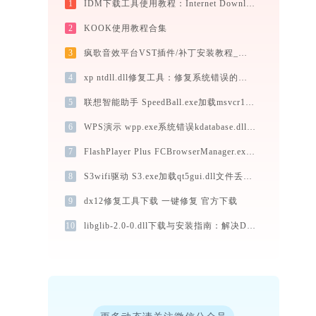
1
IDM下载工具使用教程：Internet Download Manager高速下载与视频抓取完全指南
2
KOOK使用教程合集
3
疯歌音效平台VST插件/补丁安装教程_如何加载插件效果包
4
xp ntdll.dll修复工具：修复系统错误的最佳选择-金山毒霸
5
联想智能助手 SpeedBall.exe加载msvcr100.dll文件丢失处理办法
6
WPS演示 wpp.exe系统错误kdatabase.dll丢失如何解决
7
FlashPlayer Plus FCBrowserManager.exe系统错误qt5gui.dll丢失如何解决
8
S3wifi驱动 S3.exe加载qt5gui.dll文件丢失处理办法
9
dx12修复工具下载 一键修复 官方下载
10
libglib-2.0-0.dll下载与安装指南：解决DLL缺失问题的专业方法