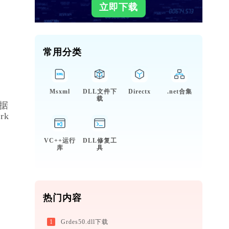
立即下载
常用分类
Msxml
DLL文件下
Directx
.net合集
载
据
rk
VC++运行
DLL修复工
库
具
。
热门内容
1
Grdes50.dll下载