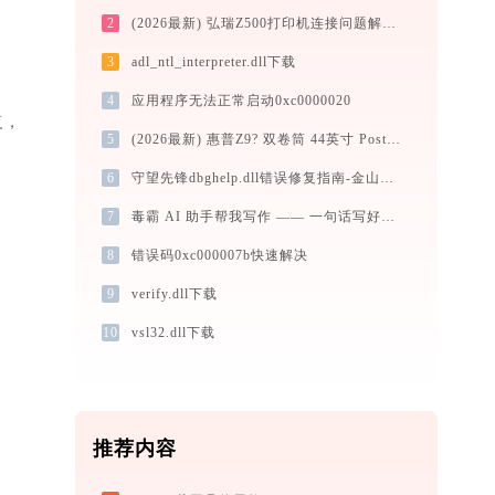
2
(2026最新) 弘瑞Z500打印机连接问题解决方法-金山毒霸
3
adl_ntl_interpreter.dll下载
4
应用程序无法正常启动0xc0000020
复，
5
(2026最新) 惠普Z9? 双卷筒 44英寸 Postscript打印机连接问题解决方法 -金山毒霸
6
守望先锋dbghelp.dll错误修复指南-金山毒霸
7
毒霸 AI 助手帮我写作 —— 一句话写好活动策划方案
8
错误码0xc000007b快速解决
9
verify.dll下载
10
vsl32.dll下载
推荐内容