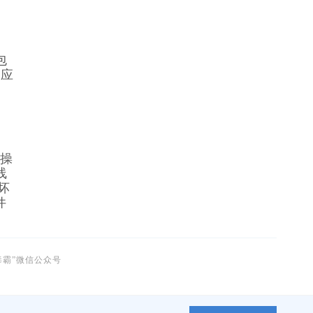
的应
 
线
坏
件
毒霸”微信公众号