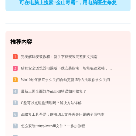
可在电脑上搜索“金山毒霸”，用电脑医生修复
推荐内容
1
完美解码安装教程：新手下载安装完整图文指南
2
猎豹安全浏览器电脑版下载安装指南：智能极速双核，畅享安全无弹窗上网体验
3
Win10如何彻底永久关闭自动更新 5种方法教你永久关闭win10自动更新
4
最新三国全面战争ntdll.dll错误如何修复？
5
C盘可以点磁盘清理吗？解决方法详解
6
dll修复工具吾爱：解决DLL文件丢失问题的全面指南
7
怎么安装unityplayer.dll文件？一步步教程