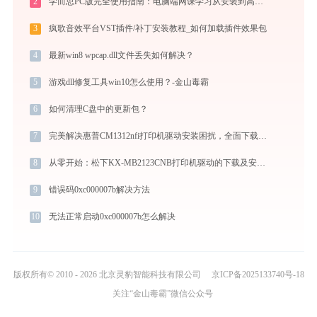
2
学而思PC版完全使用指南：电脑端网课学习从安装到高效上课（2026最新）
3
疯歌音效平台VST插件/补丁安装教程_如何加载插件效果包
4
最新win8 wpcap.dll文件丢失如何解决？
5
游戏dll修复工具win10怎么使用？-金山毒霸
6
如何清理C盘中的更新包？
7
完美解决惠普CM1312nfi打印机驱动安装困扰，全面下载安装教程
8
从零开始：松下KX-MB2123CNB打印机驱动的下载及安装流程
9
错误码0xc000007b解决方法
10
无法正常启动0xc000007b怎么解决
版权所有© 2010 - 2026 北京灵豹智能科技有限公司
京ICP备2025133740号-18
关注“金山毒霸”微信公众号