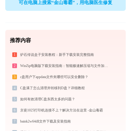
可在电脑上搜索“金山毒霸”，用电脑医生修复
推荐内容
1
炉石传说盒子安装教程：新手下载安装完整指南
2
WinZip电脑版下载安装指南：智能极速解压缩与文件加密安全管控专家
3
c盘用户下appdata文件夹哪些可以安全删除？
4
C盘满了怎么清理并转移到D盘？详细教程
5
如何有效清理C盘东西太多的问题？
6
京瓷1025打印机连接不上？解决方法在这里 -金山毒霸
7
baink2w64dll文件下载及安装指南