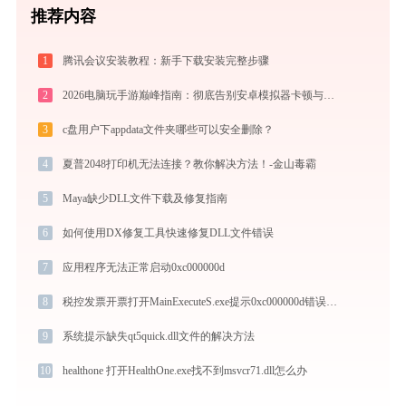
推荐内容
1
腾讯会议安装教程：新手下载安装完整步骤
2
2026电脑玩手游巅峰指南：彻底告别安卓模拟器卡顿与捆绑，体验官方原生多端互通
3
c盘用户下appdata文件夹哪些可以安全删除？
4
夏普2048打印机无法连接？教你解决方法！-金山毒霸
5
Maya缺少DLL文件下载及修复指南
6
如何使用DX修复工具快速修复DLL文件错误
7
应用程序无法正常启动0xc000000d
8
税控发票开票打开MainExecuteS.exe提示0xc000000d错误码怎么办
9
系统提示缺失qt5quick.dll文件的解决方法
10
healthone 打开HealthOne.exe找不到msvcr71.dll怎么办