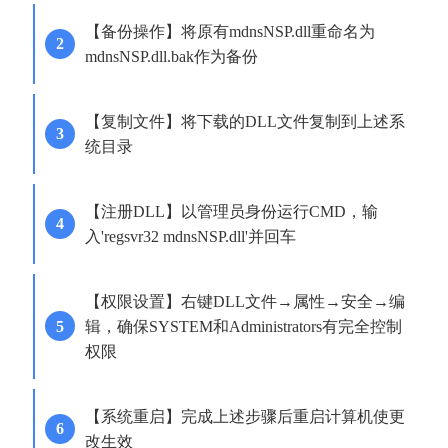
【备份操作】将原有mdnsNSP.dll重命名为
mdnsNSP.dll.bak作为备份
【复制文件】将下载的DLL文件复制到上述系
统目录
【注册DLL】以管理员身份运行CMD，输
入'regsvr32 mdnsNSP.dll'并回车
【权限设置】右键DLL文件→属性→安全→编
辑，确保SYSTEM和Administrators有完全控制
权限
【系统重启】完成上述步骤后重启计算机使更
改生效