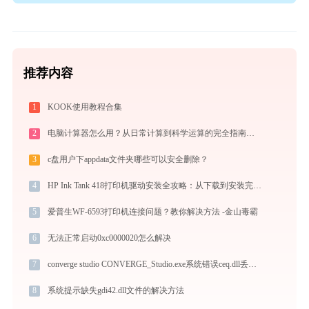
推荐内容
1
KOOK使用教程合集
2
电脑计算器怎么用？从日常计算到科学运算的完全指南（附隐藏功能）
3
c盘用户下appdata文件夹哪些可以安全删除？
4
HP Ink Tank 418打印机驱动安装全攻略：从下载到安装完全教程
5
爱普生WF-6593打印机连接问题？教你解决方法 -金山毒霸
6
无法正常启动0xc0000020怎么解决
7
converge studio CONVERGE_Studio.exe系统错误ceq.dll丢失如何解决
8
系统提示缺失gdi42.dll文件的解决方法