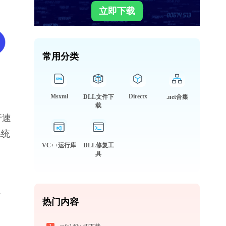
立即下载
常用分类
Msxml
Directx
DLL文件下
.net合集
载
行速
系统
VC++运行库
DLL修复工
具
专
热门内容