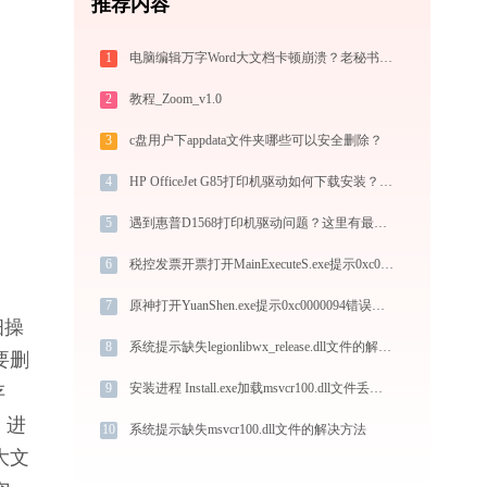
推荐内容
1
电脑编辑万字Word大文档卡顿崩溃？老秘书教你 4 个系统级优化设置与避坑神技
2
教程_Zoom_v1.0
3
c盘用户下appdata文件夹哪些可以安全删除？
4
HP OfficeJet G85打印机驱动如何下载安装？这里有你需要的所有信息
5
遇到惠普D1568打印机驱动问题？这里有最全的下载及安装指导
6
税控发票开票打开MainExecuteS.exe提示0xc000000d错误码怎么办
7
原神打开YuanShen.exe提示0xc0000094错误码怎么办
细操
8
系统提示缺失legionlibwx_release.dll文件的解决方法
要删
9
安装进程 Install.exe加载msvcr100.dll文件丢失处理办法
存
：进
10
系统提示缺失msvcr100.dll文件的解决方法
大文