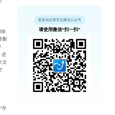
空
更多动态请关注微信公众号
请使用微信“扫一扫”
细操
要删
存
：进
大文
空
“存