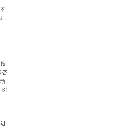
除不
型，
，按
是否
启动
和处
件进