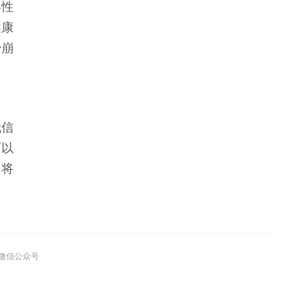
容性
健康
少崩
无信
可以
，将
”微信公众号