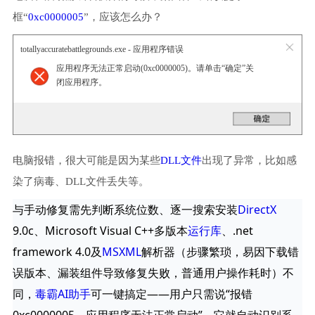
框“
0xc0000005
”，应该怎么办？
totallyaccuratebattlegrounds.exe - 应用程序错误
应用程序无法正常启动(0xc0000005)。请单击“确定”关
闭应用程序。
电脑报错，很大可能是因为某些
DLL文件
出现了异常，比如感
染了病毒、DLL文件丢失等。
与手动修复需先判断系统位数、逐一搜索安装
DirectX
9.0c、Microsoft Visual C++多版本
运行库
、.net
framework 4.0及
MSXML
解析器（步骤繁琐，易因下载错
误版本、漏装组件导致修复失败，普通用户操作耗时）不
同，
毒霸AI助手
可一键搞定——用户只需说“报错
0xc0000005，应用程序无法正常启动”，它就自动识别系