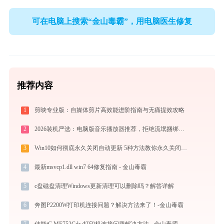
可在电脑上搜索“金山毒霸”，用电脑医生修复
推荐内容
1
剪映专业版：自媒体剪片高效能进阶指南与无痛提效攻略
2
2026装机严选：电脑版音乐播放器推荐，拒绝流氓捆绑，还原极致无损心流音质
3
Win10如何彻底永久关闭自动更新 5种方法教你永久关闭win10自动更新
4
最新msvcp1.dll win7 64修复指南 - 金山毒霸
5
c盘磁盘清理Windows更新清理可以删除吗？解答详解
6
奔图P2200W打印机连接问题？解决方法来了！-金山毒霸