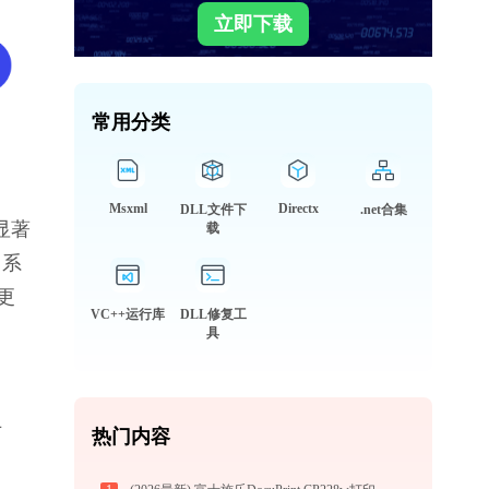
立即下载
常用分类
Msxml
Directx
DLL文件下
.net合集
显著
载
，系
更
VC++运行库
DLL修复工
具
专
热门内容