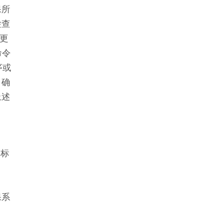
保所
检查
和更
命令
序或
，确
上述
图标
保系