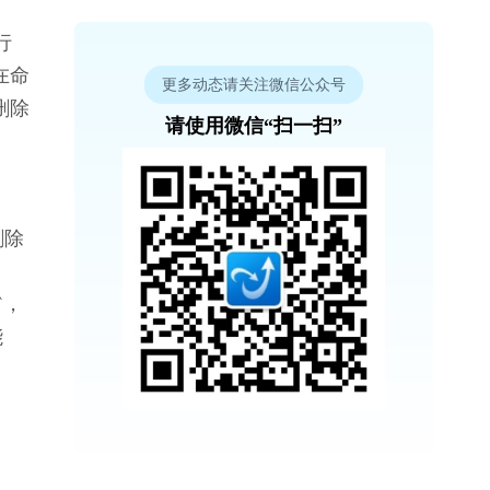
行
在命
更多动态请关注微信公众号
并删除
请使用微信“扫一扫”
删除
`，
能