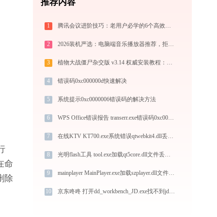
推荐内容
1
腾讯会议进阶技巧：老用户必学的6个高效方法
2
2026装机严选：电脑端音乐播放器推荐，拒绝流氓捆绑，还原极致无损心流音质
3
植物大战僵尸杂交版 v3.14 权威安装教程：PC端下载+白屏闪退完美解决
4
错误码0xc000000d快速解决
5
系统提示0xc0000006错误码的解决方法
6
WPS Office错误报告 transerr.exe错误码0xc000000d处理办法
7
在线KTV KT700.exe系统错误qtwebkit4.dll丢失如何解决
行
8
光明flash工具 tool.exe加载qt5core.dll文件丢失处理办法
在命
9
mainplayer MainPlayer.exe加载szplayer.dll文件丢失处理办法
并删除
10
京东咚咚 打开dd_workbench_JD.exe找不到jdnetworkengine.dll怎么办