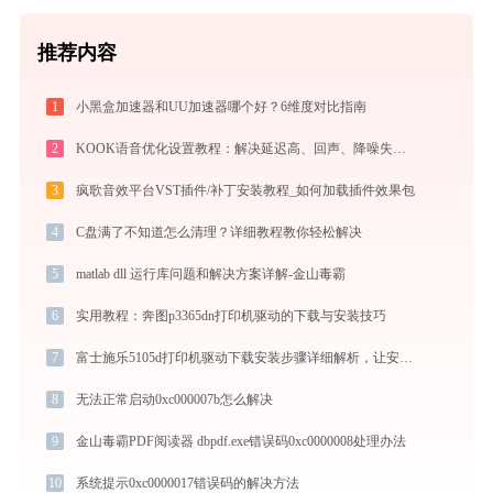
推荐内容
1
小黑盒加速器和UU加速器哪个好？6维度对比指南
2
KOOK语音优化设置教程：解决延迟高、回声、降噪失效问题
3
疯歌音效平台VST插件/补丁安装教程_如何加载插件效果包
4
C盘满了不知道怎么清理？详细教程教你轻松解决
5
matlab dll 运行库问题和解决方案详解-金山毒霸
6
实用教程：奔图p3365dn打印机驱动的下载与安装技巧
7
富士施乐5105d打印机驱动下载安装步骤详细解析，让安装更简单
8
无法正常启动0xc000007b怎么解决
9
金山毒霸PDF阅读器 dbpdf.exe错误码0xc0000008处理办法
10
系统提示0xc0000017错误码的解决方法