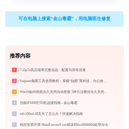
可在电脑上搜索“金山毒霸”，用电脑医生修复
推荐内容
1
7-Zip7z高压缩率完整实战：配置与异常排查
2
Snipaste截图工具使用教程：掌握“贴图”黑科技，办公效率翻倍
3
Win10如何彻底永久关闭自动更新 5种方法教你永久关闭win10自动更新
4
佳能iP1000打印机连接指南 - 金山毒霸
5
mfc100ud.dll丢失了怎么办？快速解决指南
6
税控发票开票 MainExecuteS.exe错误码0xc000000d处理办法