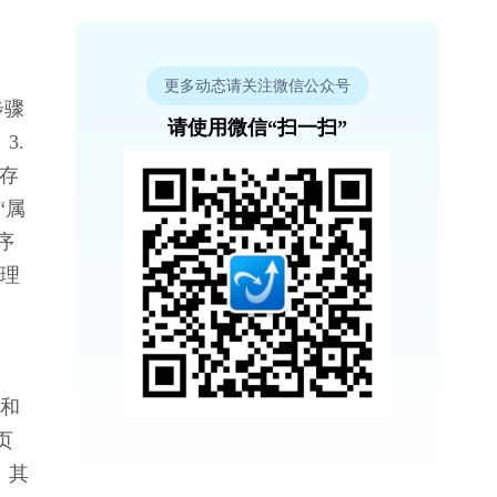
更多动态请关注微信公众号
步骤
请使用微信“扫一扫”
. 
“存
“属
序
清理
件和
页
。其