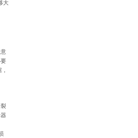
移大
恶意
必要
据，
撕裂
示器
损