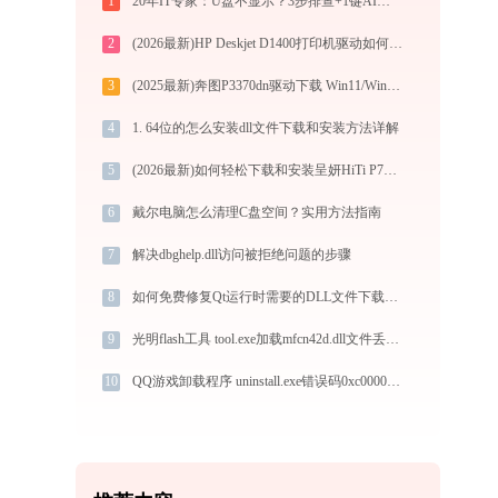
1
20年IT专家：U盘不显示？3步排查+1键AI修复方案
2
(2026最新)HP Deskjet D1400打印机驱动如何下载安装？这里有你需要的所有信息
3
(2025最新)奔图P3370dn驱动下载 Win11/Win10官方版
4
1. 64位的怎么安装dll文件下载和安装方法详解
5
(2026最新)如何轻松下载和安装呈妍HiTi P710L打印机驱动？跟着这篇指南走
6
戴尔电脑怎么清理C盘空间？实用方法指南
7
解决dbghelp.dll访问被拒绝问题的步骤
8
如何免费修复Qt运行时需要的DLL文件下载问题 - 金山毒霸
9
光明flash工具 tool.exe加载mfcn42d.dll文件丢失处理办法
10
QQ游戏卸载程序 uninstall.exe错误码0xc0000005处理办法