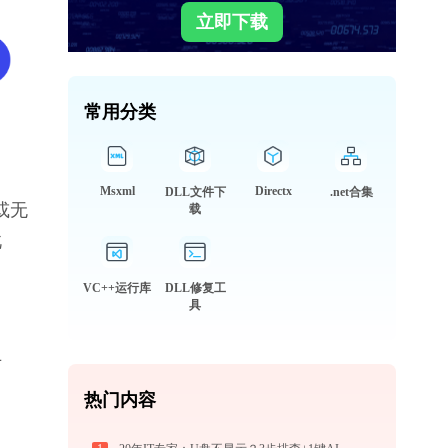
立即下载
常用分类
Msxml
Directx
DLL文件下
.net合集
或无
载
此
VC++运行库
DLL修复工
具
专
热门内容