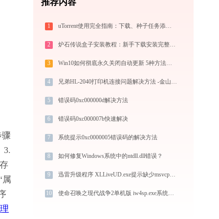
推荐内容
1
uTorrent使用完全指南：下载、种子任务添加、优化设置与BT客户端对比
2
炉石传说盒子安装教程：新手下载安装完整指南
3
Win10如何彻底永久关闭自动更新 5种方法教你永久关闭win10自动更新
4
兄弟HL-2040打印机连接问题解决方法 -金山毒霸
5
错误码0xc000000d解决方法
6
错误码0xc000007b快速解决
步骤
7
系统提示0xc0000005错误码的解决方法
. 
8
如何修复Windows系统中的ntdll.dll错误？
“存
9
迅雷升级程序 XLLiveUD.exe提示缺少msvcp120.dll文件的解决办法
“属
序
10
使命召唤之现代战争2单机版 iw4sp.exe系统错误mss32.dll丢失如何解决
理