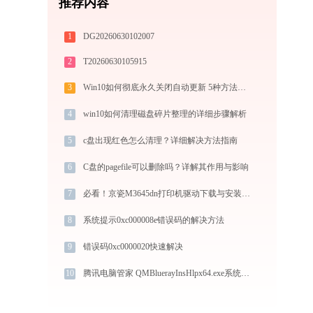
推荐内容
1
DG20260630102007
2
T20260630105915
3
Win10如何彻底永久关闭自动更新 5种方法教你永久关闭win10自动更新
4
win10如何清理磁盘碎片整理的详细步骤解析
5
c盘出现红色怎么清理？详细解决方法指南
6
C盘的pagefile可以删除吗？详解其作用与影响
7
必看！京瓷M3645dn打印机驱动下载与安装的正确姿势
8
系统提示0xc000008e错误码的解决方法
9
错误码0xc0000020快速解决
10
腾讯电脑管家 QMBluerayInsHlpx64.exe系统错误vcruntime140.dll丢失如何解决