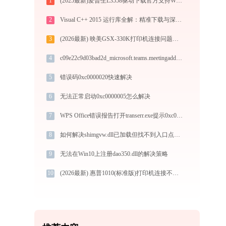
1
(2025最新)爱普生L3558驱动下载官方支持Win10/Win11
2
Visual C++ 2015 运行库全解：精准下载与深度修复指南-毒霸
3
(2026最新) 映美GSX-330K打印机连接问题及解决方法
4
c09e22c9d03bad2d_microsoft.teams.meetingaddin.resources.dll下载
5
错误码0xc0000020快速解决
6
无法正常启动0xc0000005怎么解决
7
WPS Office错误报告打开transerr.exe提示0xc000000d错误码怎么办
8
如何解决shimgvw.dll已加载但找不到入口点的问题
9
无法在Win10上注册dao350.dll的解决策略
10
(2026最新) 惠普1010(标准版)打印机连接不上？解决方法详解 - 金山毒霸