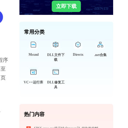
立即下载
常用分类
Msxml
Directx
DLL文件下
.net合集
程序
载
甚至
网页
VC++运行库
DLL修复工
具
专
热门内容