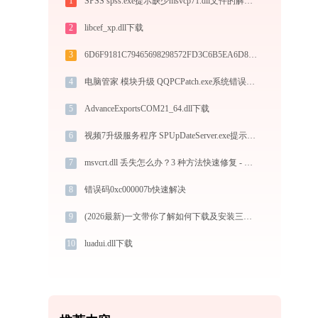
1
SPSS spss.exe提示缺少msvcp71.dll文件的解决办法
2
libcef_xp.dll下载
3
6D6F9181C79465698298572FD3C6B5EA6D8A745E.dll下载
4
电脑管家 模块升级 QQPCPatch.exe系统错误msvcr80.dll丢失如何解决
5
AdvanceExportsCOM21_64.dll下载
6
视频7升级服务程序 SPUpDateServer.exe提示缺少libgethdsign.dll文件的解决办法
7
msvcrt.dll 丢失怎么办？3 种方法快速修复 - 专家教程
8
错误码0xc000007b快速解决
9
(2026最新)一文带你了解如何下载及安装三星ProXpress M3875HD打印机驱动
10
luadui.dll下载