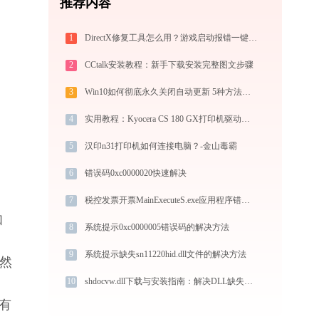
推荐内容
1
DirectX修复工具怎么用？游戏启动报错一键修复全攻略
2
CCtalk安装教程：新手下载安装完整图文步骤
3
Win10如何彻底永久关闭自动更新 5种方法教你永久关闭win10自动更新
4
实用教程：Kyocera CS 180 GX打印机驱动的下载与安装技巧
5
汉印n31打印机如何连接电脑？-金山毒霸
6
错误码0xc0000020快速解决
7
税控发票开票MainExecuteS.exe应用程序错误0xc000000d解决方法
如
8
系统提示0xc0000005错误码的解决方法
。
9
系统提示缺失sn11220hid.dll文件的解决方法
，然
10
shdocvw.dll下载与安装指南：解决DLL缺失问题的完整方案
有