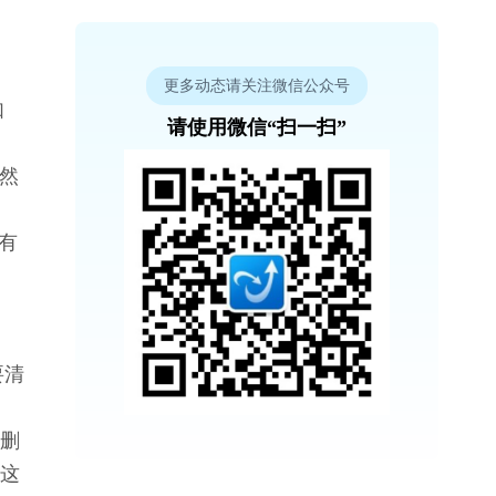
更多动态请关注微信公众号
如
请使用微信“扫一扫”
。
，然
有
要清
“删
。这