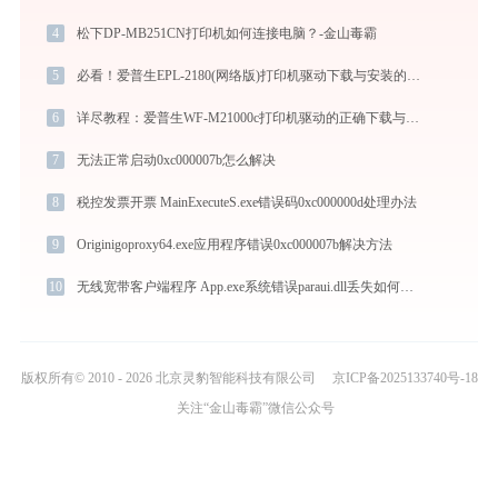
4
松下DP-MB251CN打印机如何连接电脑？-金山毒霸
5
必看！爱普生EPL-2180(网络版)打印机驱动下载与安装的正确姿势
6
详尽教程：爱普生WF-M21000c打印机驱动的正确下载与安装方式
7
无法正常启动0xc000007b怎么解决
8
税控发票开票 MainExecuteS.exe错误码0xc000000d处理办法
9
Originigoproxy64.exe应用程序错误0xc000007b解决方法
10
无线宽带客户端程序 App.exe系统错误paraui.dll丢失如何解决
版权所有© 2010 - 2026 北京灵豹智能科技有限公司
京ICP备2025133740号-18
关注“金山毒霸”微信公众号