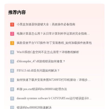
推荐内容
1
小黑盒加速器快捷键大全：高效操作必备指南
2
电脑计算器怎么用？从日常计算到科学运算的完全指南（附隐藏功能）
3
疯歌音效平台VST插件/补丁安装教程_如何加载插件效果包
4
Win10系统C盘空间不足怎么清理？详细教程解析
5
d3dcompiler_47.dll游戏错误如何修复？
6
FIFA13 rld.dll丢失问题如何解决？
7
如何快速下载并安装奔图M7209FD打印机驱动：详细步骤解析
8
科脉 pos.exe错误码0xc000001d处理办法
9
dassault systemes software b CATSTART.exe运行错误提示0xc0000022的解决办法
10
错误码0xc0000020快速解决