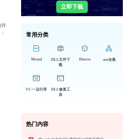
立即下载
的许
动，
常用分类
Msxml
Directx
DLL文件下
.net合集
载
VC++运行库
DLL修复工
具
热门内容