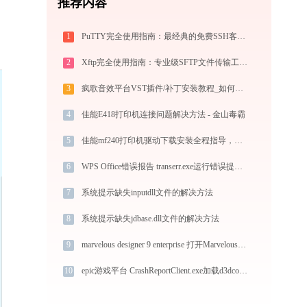
推荐内容
1
PuTTY完全使用指南：最经典的免费SSH客户端从连接到精通（2026最新）
2
Xftp完全使用指南：专业级SFTP文件传输工具从安装到精通（2026最新）
3
疯歌音效平台VST插件/补丁安装教程_如何加载插件效果包
4
佳能E418打印机连接问题解决方法 - 金山毒霸
5
佳能mf240打印机驱动下载安装全程指导，轻松解决打印问题
6
WPS Office错误报告 transerr.exe运行错误提示0xc000000d的解决办法
7
系统提示缺失inputdll文件的解决方法
8
系统提示缺失jdbase.dll文件的解决方法
9
marvelous designer 9 enterprise 打开MarvelousDesigner9_Enterprise_x64.exe找不到ftgl_x64.dll怎么办
10
epic游戏平台 CrashReportClient.exe加载d3dcompiler_43.dll文件丢失处理办法