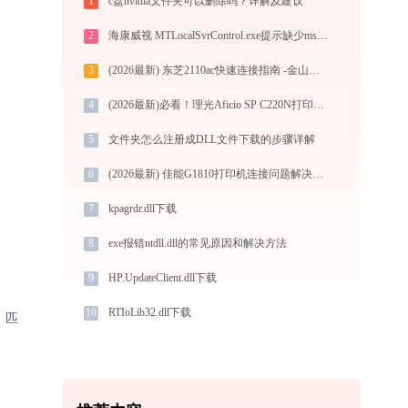
1
c盘nvidia文件夹可以删除吗？详解及建议
2
海康威视 MTLocalSvrControl.exe提示缺少msvcr100.dll文件的解决办法
3
(2026最新) 东芝2110ac快速连接指南 -金山毒霸
4
(2026最新)必看！理光Aficio SP C220N打印机驱动下载与安装的正确姿势
5
文件夹怎么注册成DLL文件下载的步骤详解
6
(2026最新) 佳能G1810打印机连接问题解决方法 -金山毒霸
7
kpagrdr.dll下载
8
exe报错ntdll.dll的常见原因和解决方法
9
HP.UpdateClient.dll下载
10
RTIoLib32.dll下载
、匹