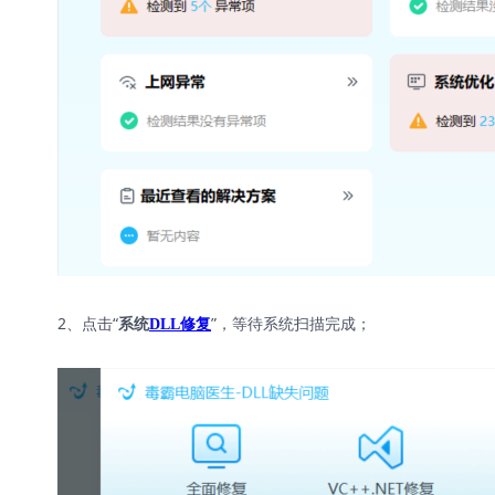
2、点击“
”，等待系统扫描完成；
系统
DLL修复