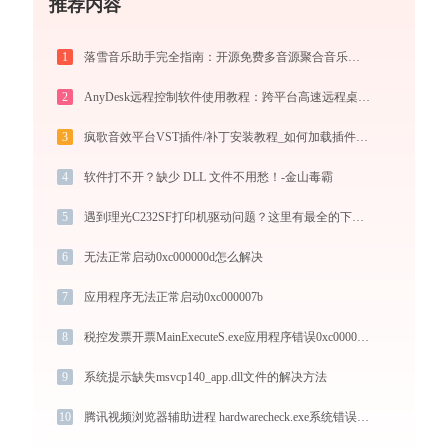
推荐内容
1
落雪音乐助手完全指南：开源免费多音源聚合音乐播放器的安装、配置与使用技巧（2026最新）
2
AnyDesk远程控制软件使用教程：跨平台高速远程桌面连接完全指南
3
疯歌音效平台VST插件/补丁安装教程_如何加载插件效果包
4
软件打不开？缺少 DLL 文件不用愁！-金山毒霸
5
遇到理光C232SF打印机驱动问题？这里有最全的下载及安装指导
6
无法正常启动0xc000000d怎么解决
7
应用程序无法正常启动0xc000007b
8
税控发票开票MainExecuteS.exe应用程序错误0xc000000d解决方法
9
系统提示缺失msvcp140_app.dll文件的解决方法
10
腾讯视频浏览器辅助进程 hardwarecheck.exe系统错误msvcr100.dll丢失如何解决