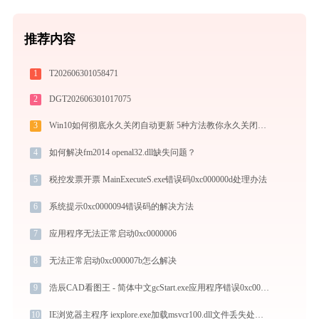
推荐内容
1
T202606301058471
2
DGT202606301017075
3
Win10如何彻底永久关闭自动更新 5种方法教你永久关闭win10自动更新
4
如何解决fm2014 openal32.dll缺失问题？
5
税控发票开票 MainExecuteS.exe错误码0xc000000d处理办法
6
系统提示0xc0000094错误码的解决方法
7
应用程序无法正常启动0xc0000006
8
无法正常启动0xc000007b怎么解决
9
浩辰CAD看图王 - 简体中文gcStart.exe应用程序错误0xc000007b解决方法
10
IE浏览器主程序 iexplore.exe加载msvcr100.dll文件丢失处理办法