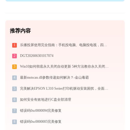
推荐内容
1
乐播投屏使用完全指南：手机投电脑、电脑投电视，四种连接方式一篇讲透
2
DGT202606301017074
3
Win10如何彻底永久关闭自动更新 5种方法教你永久关闭win10自动更新
4
最新mstscax.dll参数传递如何解决？-金山毒霸
5
完美解决EPSON L310 Series打印机驱动安装困扰，全面下载安装教程
6
如何安全有效地进行C盘全部清理
7
错误码0xc0000094完美修复
8
错误码0xc0000005完美修复