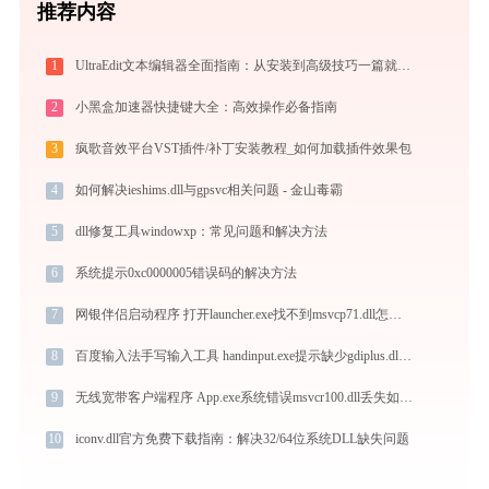
推荐内容
1
UltraEdit文本编辑器全面指南：从安装到高级技巧一篇就够（附快捷键大全）
2
小黑盒加速器快捷键大全：高效操作必备指南
3
疯歌音效平台VST插件/补丁安装教程_如何加载插件效果包
4
如何解决ieshims.dll与gpsvc相关问题 - 金山毒霸
5
dll修复工具windowxp：常见问题和解决方法
6
系统提示0xc0000005错误码的解决方法
7
网银伴侣启动程序 打开launcher.exe找不到msvcp71.dll怎么办
8
百度输入法手写输入工具 handinput.exe提示缺少gdiplus.dll文件的解决办法
9
无线宽带客户端程序 App.exe系统错误msvcr100.dll丢失如何解决
10
iconv.dll官方免费下载指南：解决32/64位系统DLL缺失问题