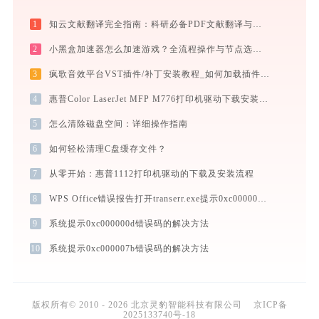
1
知云文献翻译完全指南：科研必备PDF文献翻译与双语对照阅读效率工具（2026最新）
2
小黑盒加速器怎么加速游戏？全流程操作与节点选择指南
3
疯歌音效平台VST插件/补丁安装教程_如何加载插件效果包
4
惠普Color LaserJet MFP M776打印机驱动下载安装全程指导，轻松解决打印问题
5
怎么清除磁盘空间：详细操作指南
6
如何轻松清理C盘缓存文件？
7
从零开始：惠普1112打印机驱动的下载及安装流程
8
WPS Office错误报告打开transerr.exe提示0xc000000d错误码怎么办
9
系统提示0xc000000d错误码的解决方法
10
系统提示0xc000007b错误码的解决方法
版权所有© 2010 - 2026 北京灵豹智能科技有限公司
京ICP备
2025133740号-18