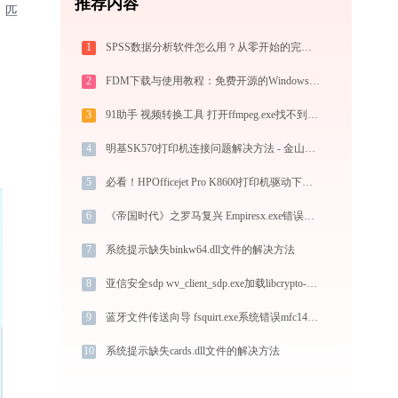
推荐内容
、匹
1
SPSS数据分析软件怎么用？从零开始的完整操作指南（附实战案例）
2
FDM下载与使用教程：免费开源的Windows/Mac/安卓多线程下载管理器
3
91助手 视频转换工具 打开ffmpeg.exe找不到avdevice-58.dll怎么办
4
明基SK570打印机连接问题解决方法 - 金山毒霸
5
必看！HPOfficejet Pro K8600打印机驱动下载与安装的正确姿势
6
《帝国时代》之罗马复兴 Empiresx.exe错误码0xc0000022处理办法
7
系统提示缺失binkw64.dll文件的解决方法
8
亚信安全sdp wv_client_sdp.exe加载libcrypto-1_1-x64.dll文件丢失处理办法
9
蓝牙文件传送向导 fsquirt.exe系统错误mfc140u.dll丢失如何解决
10
系统提示缺失cards.dll文件的解决方法