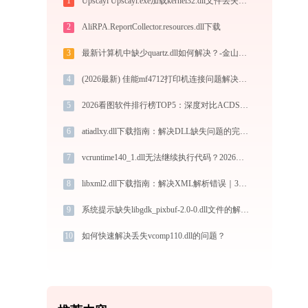
1
Upscayl Upscayl.exe加载kernel32.dll文件丢失处理办法
2
AliRPA.ReportCollector.resources.dll下载
3
最新计算机中缺少quartz.dll如何解决？-金山毒霸
4
(2026最新) 佳能mf4712打印机连接问题解决方法 - 金山毒霸
5
2026看图软件排行榜TOP5：深度对比ACDSee、2345、光影、Honeyview、FastStone
6
atiadlxy.dll下载指南：解决DLL缺失问题的完整方案
7
vcruntime140_1.dll无法继续执行代码？2026最新官方修复步骤与安全工具对比
8
libxml2.dll下载指南：解决XML解析错误｜32/64位官方免费版安全获取
9
系统提示缺失libgdk_pixbuf-2.0-0.dll文件的解决方法
10
如何快速解决丢失vcomp110.dll的问题？