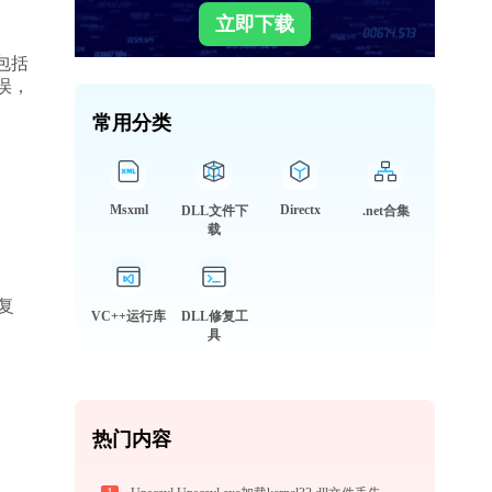
立即下载
包括
误，
常用分类
Msxml
Directx
DLL文件下
.net合集
载
VC++运行库
DLL修复工
具
热门内容