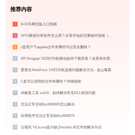
推荐内容
1
KOOK网页版入口指南
2
SPSS数据分析软件怎么用？从零开始的完整操作指南（附实战案例）
3
c盘用户下appdata文件夹哪些可以安全删除？
4
HP Designjet T620打印机驱动如何下载安装？这里有你需要的所有信息
5
爱普生WorkForce 310打印机连接问题解决方法 - 金山毒霸
6
C盘可以清理的文件有哪些？详细指南
7
dll修复工具 win10：如何解决常见DLL错误问题
8
无法正常启动0xc0000005怎么解决
9
应用程序无法正常启动0xc000007b
10
云视讯 ViLin.exe提示缺少istclient.dll文件的解决办法