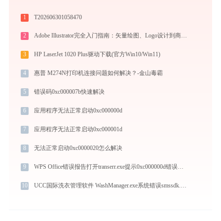
1
T202606301058470
2
Adobe Illustrator完全入门指南：矢量绘图、Logo设计到商业插画的必备工具详解
3
HP LaserJet 1020 Plus驱动下载(官方Win10/Win11)
4
惠普 M274N打印机连接问题如何解决？-金山毒霸
5
错误码0xc000007b快速解决
6
应用程序无法正常启动0xc000000d
7
应用程序无法正常启动0xc000001d
8
无法正常启动0xc0000020怎么解决
9
WPS Office错误报告打开transerr.exe提示0xc000000d错误码怎么办
10
UCC国际洗衣管理软件 WashManager.exe系统错误smssdk.dll丢失如何解决