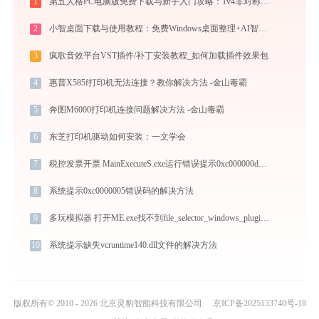
1
第五人格PC电脑版免费下载与新手入门攻略：1v4非对称竞技的极致体验
2
小智桌面下载与使用教程：免费Windows桌面整理+AI智能搜索效率工具
3
疯歌音效平台VST插件/补丁安装教程_如何加载插件效果包
4
惠普X585f打印机无法连接？教你解决方法 -金山毒霸
5
奔图M6000打印机连接问题解决方法 -金山毒霸
6
东芝打印机驱动如何安装：一文学会
7
税控发票开票 MainExecuteS.exe运行错误提示0xc000000d的解决办法
8
系统提示0xc0000005错误码的解决方法
9
多玩模拟器 打开ME.exe找不到file_selector_windows_plugin.dll怎么办
10
系统提示缺失vcruntime140.dll文件的解决方法
版权所有© 2010 - 2026 北京灵豹智能科技有限公司
京ICP备2025133740号-18