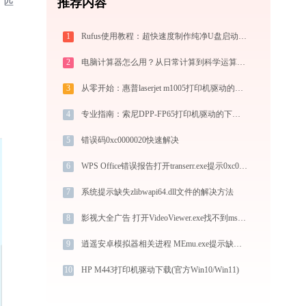
、匹
推荐内容
1
Rufus使用教程：超快速度制作纯净U盘启动盘，装机必备免费工具
2
电脑计算器怎么用？从日常计算到科学运算的完全指南（附隐藏功能）
3
从零开始：惠普laserjet m1005打印机驱动的下载及安装流程
4
专业指南：索尼DPP-FP65打印机驱动的下载与安装步骤详解
5
错误码0xc0000020快速解决
6
WPS Office错误报告打开transerr.exe提示0xc000000d错误码怎么办
7
系统提示缺失zlibwapi64.dll文件的解决方法
8
影视大全广告 打开VideoViewer.exe找不到msvcr100.dll怎么办
9
逍遥安卓模拟器相关进程 MEmu.exe提示缺少msvcr100.dll文件的解决办法
10
HP M443打印机驱动下载(官方Win10/Win11)