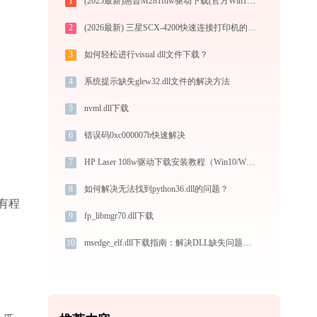
1
(2025最新)惠普M281fdw驱动下载(官方Win10/Win11支持)
2
(2026最新) 三星SCX-4200快速连接打印机的方法
3
如何轻松进行visual dll文件下载？
4
系统提示缺失glew32.dll文件的解决方法
5
nvml.dll下载
6
错误码0xc000007b快速解决
7
HP Laser 108w驱动下载安装教程（Win10/Win11）
8
如何解决无法找到python36.dll的问题？
有程
9
fp_libmgr70.dll下载
10
msedge_elf.dll下载指南：解决DLL缺失问题的完整方案