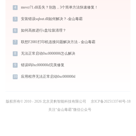
4
msvcr71.dll丢失？别急，3个简单方法快速修复！
5
安装错误sqlsut.dll如何解决？-金山毒霸
6
如何高效进行c盘垃圾清理？
7
联想F2081打印机连接问题解决方法 - 金山毒霸
8
无法正常启动0xc0000006怎么解决
9
错误码0xc000000d完美修复
10
应用程序无法正常启动0xc000000d
版权所有© 2010 - 2026 北京灵豹智能科技有限公司
京ICP备2025133740号-18
关注“金山毒霸”微信公众号