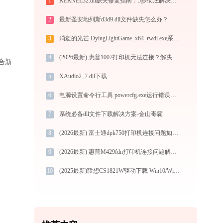
1
KERNEL32.dll缺失修复指南：5步彻底解决系统报错问题
2
最新圣安地列斯d3d9.dll文件缺失怎么办？
3
消逝的光芒 DyingLightGame_x64_rwdi.exe系统错误logger_x64_rwdi.dll丢失如何解决
4
(2026最新) 惠普1007打印机无法连接？解决方法详解 - 金山毒霸
适合新
5
XAudio2_7.dll下载
6
电源设置命令行工具 powercfg.exe运行错误提示0xc000007b的解决办法
7
系统必备dll文件下载解决方案-金山毒霸
8
(2026最新) 富士通dpk750打印机连接问题如何解决？-金山毒霸
9
(2026最新) 惠普M429fdn打印机连接问题解决方法 -金山毒霸
10
(2025最新)联想CS1821W驱动下载 Win10/Win11 官方图文安装教程