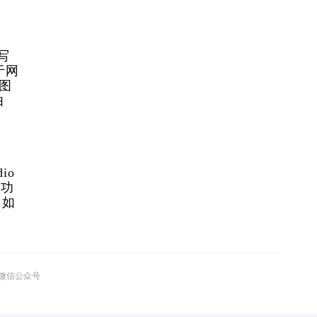
写
于网
G图
由
io 
库功
，如
 
”微信公众号