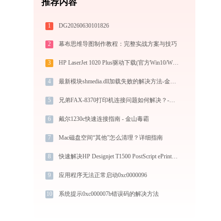
推荐内容
1
DG20260630101826
2
幕布思维导图制作教程：完整实战方案与技巧
3
HP LaserJet 1020 Plus驱动下载(官方Win10/Win11)
4
最新模块shmedia.dll加载失败的解决方法-金山毒霸
5
兄弟FAX-8370打印机连接问题如何解决？-金山毒霸
6
戴尔1230c快速连接指南 - 金山毒霸
7
Mac磁盘空间“其他”怎么清理？详细指南
8
快速解决HP Designjet T1500 PostScript ePrinter打印机驱动安装问题，这篇文章告诉你方法
9
应用程序无法正常启动0xc0000096
10
系统提示0xc000007b错误码的解决方法