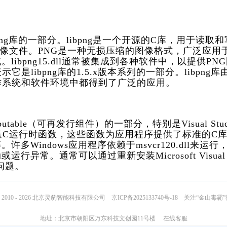
libpng库的一部分。libpng是一个开源的C库，用于读取和
ics）格式的图像文件。PNG是一种无损压缩的图像格式，广泛应用
bpng15.dll通常被集成到各种软件中，以提供PN
libpng库的1.5.x版本系列的一部分。libpng库
在许多操作系统和软件环境中都得到了广泛的应用。
Redistributable（可再发行组件）的一部分，特别是Visual Stud
量C运行时函数，这些函数为应用程序提供了标准的C
indows应用程序依赖于msvcr120.dll来运行
常。通常可以通过重新安装Microsoft Visual
关的问题。
2010 - 2026 北京灵豹智能科技有限公司
京ICP备2025133740号-18
关注“金山毒霸
地址：北京市朝阳区万东科技文创园11号楼
在线客服