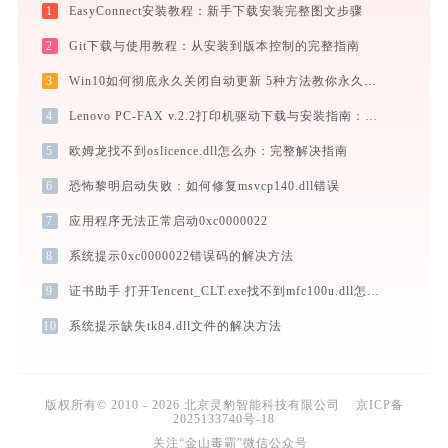
1
EasyConnect安装教程：新手下载安装完整图文步骤
2
Git下载与使用教程：从安装到版本控制的完整指南
3
Win10如何彻底永久关闭自动更新 5种方法教你永久关闭win10自动更新
4
Lenovo PC-FAX v.2.2打印机驱动下载与安装指南：一步步教您操作
5
欧姆龙找不到oslicence.dll怎么办：完整解决指南
6
恐怖黎明启动失败：如何修复msvcp140.dll错误
7
应用程序无法正常启动0xc0000022
8
系统提示0xc0000022错误码的解决方法
9
证书助手 打开Tencent_CLT.exe找不到mfc100u.dll怎么办
10
系统提示缺失tk84.dll文件的解决方法
版权所有© 2010 - 2026 北京灵豹智能科技有限公司
京ICP备
2025133740号-18
关注“金山毒霸”微信公众号