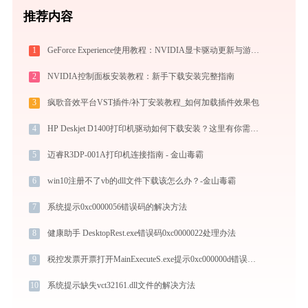
推荐内容
1
GeForce Experience使用教程：NVIDIA显卡驱动更新与游戏优化录制完全指南
2
NVIDIA控制面板安装教程：新手下载安装完整指南
3
疯歌音效平台VST插件/补丁安装教程_如何加载插件效果包
4
HP Deskjet D1400打印机驱动如何下载安装？这里有你需要的所有信息
5
迈睿R3DP-001A打印机连接指南 - 金山毒霸
6
win10注册不了vb的dll文件下载该怎么办？-金山毒霸
7
系统提示0xc0000056错误码的解决方法
8
健康助手 DesktopRest.exe错误码0xc0000022处理办法
9
税控发票开票打开MainExecuteS.exe提示0xc000000d错误码怎么办
10
系统提示缺失vct32161.dll文件的解决方法