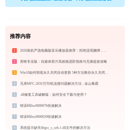
推荐内容
1
2026装机严选电脑版音乐播放器推荐：拒绝流氓捆绑，还原极致无损心流音质
2
剪映专业版：自媒体剪片高效能进阶指南与无痛提效攻略
3
Win10如何彻底永久关闭自动更新 5种方法教你永久关闭win10自动更新
4
兄弟MFC-265C打印机连接问题解决方法 - 金山毒霸
5
.dll修复工具破解版：如何安全下载与使用？
6
错误码0xc000007b快速解决
7
错误码0xc0000020快速解决
8
系统提示缺失libgcc_s_seh-1.dll文件的解决方法