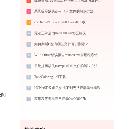
1
红色警戒2共和国之辉Win10/11黑屏闪退解决方案 - 兼容性修复教程
2
系统提示缺失glew32.dll文件的解决方法
3
cb834fb2f9136ab6_e6000res.dll下载
4
无法正常启动0xc000007b怎么解决
5
如何判断C盘有哪些文件可以删除？
6
WPS Office错误报告transerr.exe应用程序错误0xc000000d解决方法
7
系统提示缺失msvcp140.dll文件的解决方法
8
ToneColoring1.dll下载
9
HCNetSDK.dll丢失找不到无法启动系统错误修复 - AI智能助手解决方案
10
应用程序无法正常启动0xc000007b