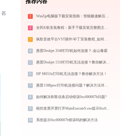
推荐内容
、匹
1
WinZip电脑版下载安装指南：智能极速解压缩与文件加密安全管控专家
2
全民K歌安装教程：新手下载安装完整图文步骤
3
疯歌音效平台VST插件/补丁安装教程_如何加载插件效果包
4
惠普Deskjet 3548打印机如何连接？-金山毒霸
5
惠普Deskjet 1518打印机无法连接？教你解决方法 - 金山毒霸
6
HP M653x打印机无法连接？教你解决方法！
7
惠普1188pnw打印机连接问题？解决方法详解 - 金山毒霸
8
如何解决刺客信条启动错误0xc000007b问题?
9
税控发票开票打开MainExecuteS.exe提示0xc000000d错误码怎么办
10
系统提示0xc000007b错误码的解决方法