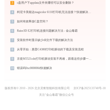
3
c盘用户下appdata文件夹哪些可以安全删除？
4
柯尼卡美能达magicolor 6110打印机无法连接？快速解决方法 - 金山毒霸
5
如何有效释放C盘空间？
6
Raise3D E2打印机连接问题解决方法 - 金山毒霸
7
安装软件时显示缺少dll文件下载的解决方法
8
从零开始：惠普C4380打印机驱动的下载及安装流程
9
京瓷M5521cdn打印机驱动安装不再难，跟着这些步骤一学就会
10
错误码0xc000000d快速解决
版权所有© 2010 - 2026 北京灵豹智能科技有限公司
京ICP备2025133740号-18
关注“金山毒霸”微信公众号