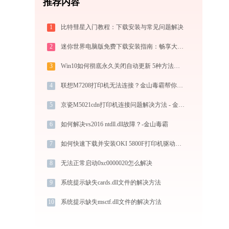
推荐内容
1
比特彗星入门教程：下载安装与常见问题解决
2
迷你世界电脑版免费下载安装指南：畅享大屏沙盒创造与联机乐趣
3
Win10如何彻底永久关闭自动更新 5种方法教你永久关闭win10自动更新
4
联想M7208打印机无法连接？金山毒霸帮你解决！
5
京瓷M5021cdn打印机连接问题解决方法 - 金山毒霸
6
如何解决vs2016 ntdll.dll故障？-金山毒霸
7
如何快速下载并安装OKI 5800F打印机驱动：详细步骤解析
8
无法正常启动0xc0000020怎么解决
9
系统提示缺失cards.dll文件的解决方法
10
系统提示缺失msctf.dll文件的解决方法