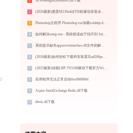
1
AcWinRegistryRedirect.dll下载
2
(2026最新)惠普M230sdn打印机驱动安装全攻略：从下载到安装完全教程
3
Photoshop主程序 Photoshop.exe加载winhttp.dll文件丢失处理办法
4
如何解决setup.exe - 系统错误由于找不到 SetupUi.dll问题？
5
系统提示缺失appserverinterface.dll文件的解决方法
6
(2026最新)如何轻松下载和安装震旦ad200ps打印机驱动？跟着这篇指南走
7
(2025最新)佳能LBP-TS5160驱动下载官方Win11/Win10版
8
应用程序无法正常启动0xc000000d
9
Aspire.StackExchange.Redis.dll下载
10
libvlc.dll下载