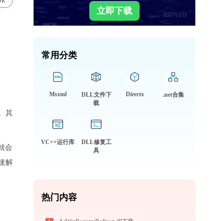
0k
立即下载
常用分类
Msxml
Directx
DLL文件下
.net合集
载
。其
VC++运行库
DLL修复工
件就会
具
速解
热门内容