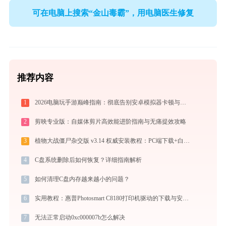
可在电脑上搜索“金山毒霸”，用电脑医生修复
推荐内容
1
2026电脑玩手游巅峰指南：彻底告别安卓模拟器卡顿与捆绑，体验官方原生多端互通
2
剪映专业版：自媒体剪片高效能进阶指南与无痛提效攻略
3
植物大战僵尸杂交版 v3.14 权威安装教程：PC端下载+白屏闪退完美解决
4
C盘系统删除后如何恢复？详细指南解析
5
如何清理C盘内存越来越小的问题？
6
实用教程：惠普Photosmart C8180打印机驱动的下载与安装技巧
7
无法正常启动0xc000007b怎么解决