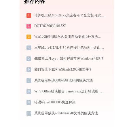
推荐内容
1
计算机二级MS Office怎么备考？全套复习攻略+免费刷题工具推荐
2
DGT20260630101527
3
Win10如何彻底永久关闭自动更新 5种方法教你永久关闭win10自动更新
4
三星ML-3471ND打印机连接问题解析 - 金山毒霸
5
dll修复工具sys：如何解决常见Windows问题？
6
如何安全下载和安装mfc120u.dll文件？
7
系统提示0xc000007b错误码的解决方法
8
WPS Office错误报告 transerr.exe运行错误提示0xc000000d的解决办法
9
错误码0xc0000005快速解决
10
系统提示缺失scdatabase.dll文件的解决方法