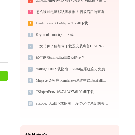
1
dbnetlib.dll丢失找不到无法启动系统错误修复 - AI智能助手解决方案
2
怎么设置电脑默认查看器？旧版启用与查看器更新 - 官方最新照片查看器相关操作指南
3
DevExpress.XtraMap.v21.2.dll下载
4
KryptonGeometry.dll下载
5
一文带你了解如何下载及安装惠普CP2026n打印机驱动
6
如何解决shmedia.dll路径错误？
7
msimg32.dll下载指南：32/64位系统官方免费版，解决DLL缺失问题
8
Maya 渲染程序 Render.exe系统错误libcef.dll丢失如何解决
9
TSInjectFrm-106-7-10427-6100.dll下载
10
avcodec-60.dll下载指南：32位/64位系统缺失修复全攻略