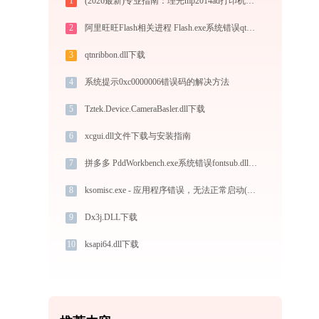
1
(2026最新)专业指南：理光mp2014ad打印机驱动的下载与安装步骤详解
2
阿里旺旺Flash相关进程 Flash.exe系统错误qtgui4.dll丢失如何解决
3
qtnribbon.dll下载
4
系统提示0xc0000006错误码的解决方法
5
Tztek.Device.CameraBasler.dll下载
6
xcgui.dll文件下载与安装指南
7
拼多多 PddWorkbench.exe系统错误fontsub.dll丢失如何解决
8
ksomisc.exe - 应用程序错误，无法正常启动(0xc000012d)修复
9
Dx3j.DLL下载
10
ksapi64.dll下载