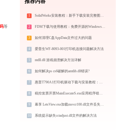
推荐内容
1
SolidWorks安装教程：新手下载安装完整图文指南
码
等
2
FDM下载与使用教程：免费开源的Windows/Mac/安卓多线程下载管理器
3
如何清理C盘AppData文件过大的问题
4
爱普生WF-8093-001打印机连接问题解决方法
5
ntdll.dll 游戏崩溃解决方法详解
6
如何解决ps cs6破解的amtlib.dll错误?
7
惠普T790A1打印机驱动下载与安装教程：新手也能轻松搞定
8
税控发票开票MainExecuteS.exe应用程序错误0xc000000d解决方法
9
幕享 LetsView.exe加载msvcr100.dll文件丢失处理办法
10
系统提示缺失cctadjust.dll文件的解决方法