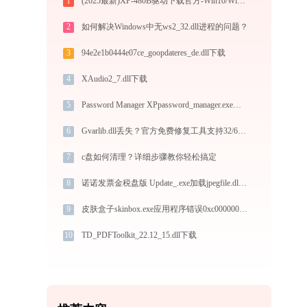
1
(2025最新)XP-480B驱动下载官方-Win10/Win11兼容
2
如何解决Windows中无ws2_32.dll进程的问题？
3
94e2e1b0444e07ce_goopdateres_de.dll下载
4
XAudio2_7.dll下载
5
Password Manager XPpassword_manager.exe应用程序错误0xc000007b解决方法
6
Gvarlib.dll丢失？官方免费修复工具支持32/64位一键修复
7
c盘如何清理？详细步骤教你轻松搞定
8
诺诺发票金税盘版 Update_.exe加载jpegfile.dll文件丢失处理办法
9
皮肤盒子skinbox.exe应用程序错误0xc0000005解决方法
10
TD_PDFToolkit_22.12_15.dll下载