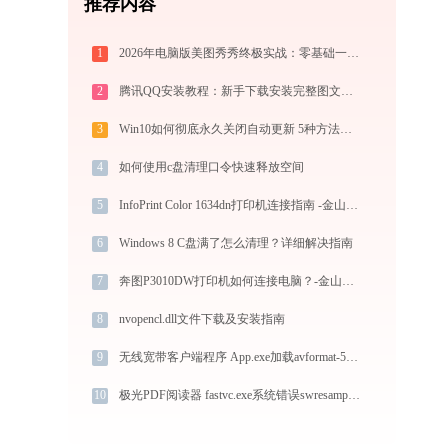
推荐内容
1
2026年电脑版美图秀秀终极实战：零基础一键抠图与电商商品批量出图技巧
2
腾讯QQ安装教程：新手下载安装完整图文指南
3
Win10如何彻底永久关闭自动更新 5种方法教你永久关闭win10自动更新
4
如何使用c盘清理口令快速释放空间
5
InfoPrint Color 1634dn打印机连接指南 -金山毒霸
6
Windows 8 C盘满了怎么清理？详细解决指南
7
奔图P3010DW打印机如何连接电脑？-金山毒霸
8
nvopencl.dll文件下载及安装指南
9
无线宽带客户端程序 App.exe加载avformat-57.dll文件丢失处理办法
10
极光PDF阅读器 fastvc.exe系统错误swresample-3.dll丢失如何解决