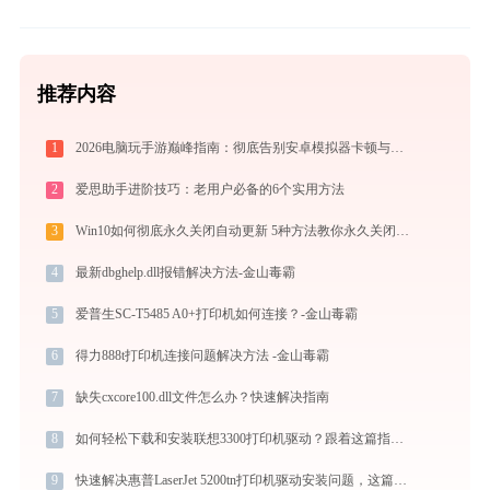
推荐内容
1
2026电脑玩手游巅峰指南：彻底告别安卓模拟器卡顿与捆绑，体验官方原生多端互通
2
爱思助手进阶技巧：老用户必备的6个实用方法
3
Win10如何彻底永久关闭自动更新 5种方法教你永久关闭win10自动更新
4
最新dbghelp.dll报错解决方法-金山毒霸
5
爱普生SC-T5485 A0+打印机如何连接？-金山毒霸
6
得力888t打印机连接问题解决方法 -金山毒霸
7
缺失cxcore100.dll文件怎么办？快速解决指南
8
如何轻松下载和安装联想3300打印机驱动？跟着这篇指南走
9
快速解决惠普LaserJet 5200tn打印机驱动安装问题，这篇文章告诉你方法