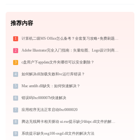
推荐内容
1
计算机二级MS Office怎么备考？全套复习攻略+免费刷题工具推荐
2
Adobe Illustrator完全入门指南：矢量绘图、Logo设计到商业插画的必备工具详解
3
c盘用户下appdata文件夹哪些可以安全删除？
4
如何解决dll加载失败和vc运行库错误？
5
Mac amtlib.dll缺失：如何快速解决？
6
错误码0xc000007b快速解决
7
应用程序无法正常启动0xc0000020
8
腾达无线网卡相关驱动 ui.exe提示缺少libipc.dll文件的解决办法
9
系统提示缺失osg100-osgd.dll文件的解决方法