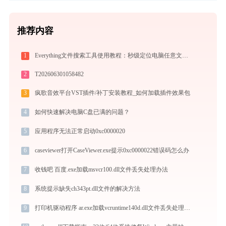
推荐内容
1
Everything文件搜索工具使用教程：秒级定位电脑任意文件的高效搜索神器
2
T202606301058482
3
疯歌音效平台VST插件/补丁安装教程_如何加载插件效果包
4
如何快速解决电脑C盘已满的问题？
5
应用程序无法正常启动0xc0000020
6
caseviewer打开CaseViewer.exe提示0xc0000022错误码怎么办
7
收钱吧 百度.exe加载msvcr100.dll文件丢失处理办法
8
系统提示缺失ch343pt.dll文件的解决方法
9
打印机驱动程序 ar.exe加载vcruntime140d.dll文件丢失处理办法