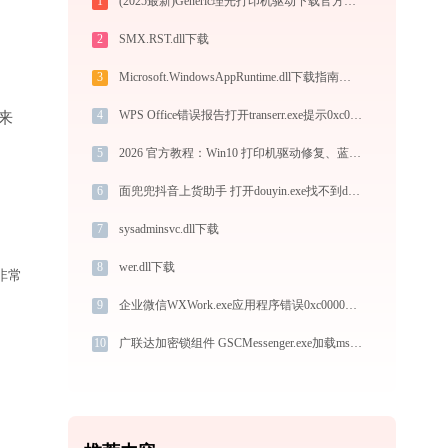
1
(2025最新)Generic理光打印机驱动下载官方支持Win10/Win11
2
SMX.RST.dll下载
3
Microsoft.WindowsAppRuntime.dll下载指南：解决DLL缺失问题的完整方案（Win10/Win11适用）
4
WPS Office错误报告打开transerr.exe提示0xc000000d错误码怎么办
5
2026 官方教程：Win10 打印机驱动修复、蓝牙连接及 WiFi 设置全攻略
6
面兜兜抖音上货助手 打开douyin.exe找不到dwmapi.dll怎么办
7
sysadminsvc.dll下载
8
wer.dll下载
非常
9
企业微信WXWork.exe应用程序错误0xc0000022解决方法
10
广联达加密锁组件 GSCMessenger.exe加载msvcr120.dll文件丢失处理办法