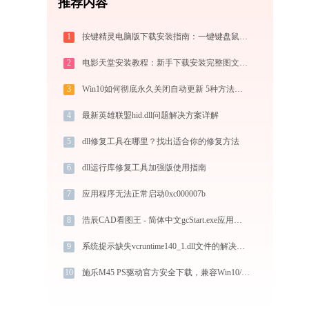
推荐内容
1
按键精灵电脑版下载安装指南：一键键盘鼠标模拟实现电脑自动办公与挂机
2
电影天堂安装教程：新手下载安装完整图文步骤
3
Win10如何彻底永久关闭自动更新 5种方法教你永久关闭win10自动更新
4
最新英雄联盟hid.dll问题解决方案详解
5
dll修复工具在哪里？找出适合你的修复方法
6
dll运行库修复工具加强版使用指南
7
应用程序无法正常启动0xc000007b
8
浩辰CAD看图王 - 简体中文gcStart.exe应用程序错误0xc000007b解决方法
9
系统提示缺失vcruntime140_1.dll文件的解决方法
10
施乐M45 PS驱动官方安全下载，兼容Win10/Win11系统