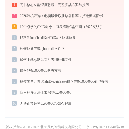
1
飞书核心功能深度教程：完整实战方案与技巧
2
2026装机严选：电脑版音乐播放器推荐，拒绝流氓捆绑，还原极致无损心流音质
3
10个必学的CMD命令：彻底清理C盘空间（2025实战手册）
4
找不到buddha.dll如何解决？快速修复
5
如何快速下载pjlmon.dll文件？
6
如何下载xp默认文件夹图标dll文件
7
错误码0xc0000005解决方法
8
税控发票开票 MainExecuteS.exe错误码0xc000000d处理办法
9
应用程序无法正常启动0xc0000005
10
无法正常启动0xc000007b怎么解决
版权所有© 2010 - 2026 北京灵豹智能科技有限公司
京ICP备2025133740号-18